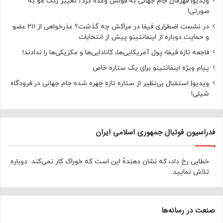
ویدیو| قهرمان جام جهانی به قولش وعده کرد/ تغییر رنگ مو به
صورتی!
در نشست اضطراری فیفا در مراکش چه گذشت؟ عذرخواهی از ۲۱۱ عضو
و حمایت دوباره از اینفانتینو پیش از انتخابات
فاجعه تازه فیفا؛ پول آمریکایی‌ها، کانادایی‌ها و مکزیکی‌ها را ندادند!
پیام ویژه اینفانتینو برای یک ستاره خاص
ویدیو| استقبال بی‌نظیر از ستاره تازه چهره شده جام جهانی در فرودگاه
شیلی!
فدراسیون فوتبال جمهوری اسلامی ایران
خطایی رخ داد، که نشان دهندهٔ این است که خوراک کار نمی‌کند. دوباره
تلاش نمایید.
صنعت در رسانه‌ها