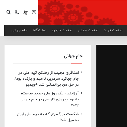
اینستاگرام
آپارات
تغییر پ
جست
صنعت فولاد
صنعت معدن
صنعت خودرو
نمایشگاه
جام جهانی
جام جهانی
افشاگری عجیب از رختکن تیم ملی در
جام جهانی: سرمربی ناامید و بازنده بود/
در حق من بی‌انصافی شد +ویدیو
آرژانتین یک روز ملی جدید ساخت؛
یادبود پیروزی تاریخی در جام جهانی
۲۰۲۶
شکست بزرگ‌تری که به تیم ملی ایران
تحمیل شد!