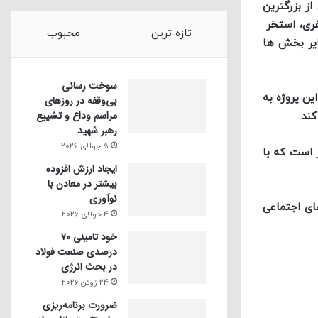
ز بزرگترین
اد غدیر نی ریز است. این مجتمع علاوه بر دریاچه مصنوعی و پارک پیرامونی دارای سالن ورزشی چندمنظوره ۲۰۰۰ نفری، استخر
تازه ترین
محبوب
شی است که سایر بخش ها
سوخت رسانی
آب ساخته شده است. این پروژه به
بی‌وقفه در روز‌های
مراسم وداع و تشییع
ند.
رهبر شهید
5 جولای 2026
غدیر نی ریز است که با
ایجاد ارزش افزوده
بیشتر در معادن با
نوآوری
ای اجتماعی
4 جولای 2026
خود تامینی ۷۰
درصدی صنعت فولاد
در بحث انرژی
24 ژوئن 2026
ضرورت برنامه‌ریزی