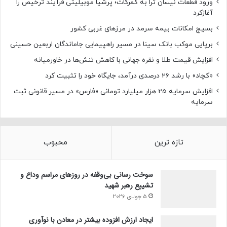
ورود قطعات نیسان ترا به گمرکات؛ پرشیا موبیلیتی فرآیند ترخیص را
آغازکرد
بسیج امکانات بیمه سرمد در مرزهای غربی کشور
برپایی موکب بانک سینا در مسیر راهپیمایی جاماندگان اربعین حسینی
افزایش قیمت طلا و نقره جهانی با کاهش تنش‌ها در خاورمیانه
«کچاد» با رشد 26 درصدی درآمد، جایگاه خود را تثبیت کرد
افزایش سرمایه 25 هزار میلیارد تومانی «فارس» در مسیر قانونی ثبت
سرمایه
تازه ترین
محبوب
سوخت رسانی بی‌وقفه در روز‌های مراسم وداع و
تشییع رهبر شهید
5 جولای 2026
ایجاد ارزش افزوده بیشتر در معادن با نوآوری