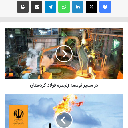
فیسبوک
ایکس
لینکداین
واتس آپ
تلگرام
اشتراک با ایمیل
چاپ
در مسیر توسعه زنجیره فولاد کردستان