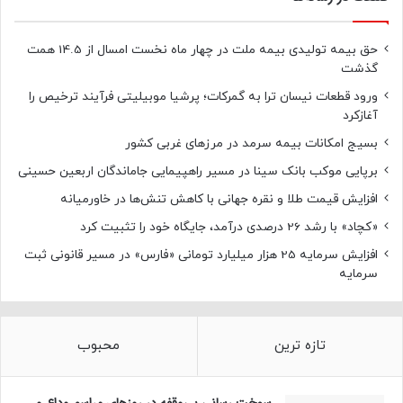
حق بیمه تولیدی بیمه ملت در چهار ماه نخست امسال از 14.5 همت
گذشت
ورود قطعات نیسان ترا به گمرکات؛ پرشیا موبیلیتی فرآیند ترخیص را
آغازکرد
بسیج امکانات بیمه سرمد در مرزهای غربی کشور
برپایی موکب بانک سینا در مسیر راهپیمایی جاماندگان اربعین حسینی
افزایش قیمت طلا و نقره جهانی با کاهش تنش‌ها در خاورمیانه
«کچاد» با رشد 26 درصدی درآمد، جایگاه خود را تثبیت کرد
افزایش سرمایه 25 هزار میلیارد تومانی «فارس» در مسیر قانونی ثبت
سرمایه
تازه ترین
محبوب
سوخت رسانی بی‌وقفه در روز‌های مراسم وداع و