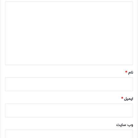
د
ی
د
گ
ا
ه
*
نام
*
ایمیل
*
وب‌ سایت