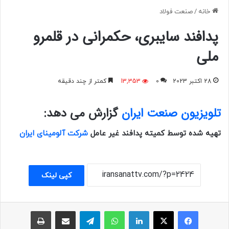
خانه
/
صنعت فولاد
پدافند سایبری، حکمرانی در قلمرو
ملی
28 اکتبر 2023
0
13,353
کمتر از چند دقیقه
تلویزیون صنعت ایران
گزارش می دهد:
تهیه شده توسط کمیته پدافند غیر عامل
شرکت آلومینای ایران
کپی لینک
فیسبوک
ایکس
لینکداین
واتس آپ
تلگرام
اشتراک با ایمیل
چاپ