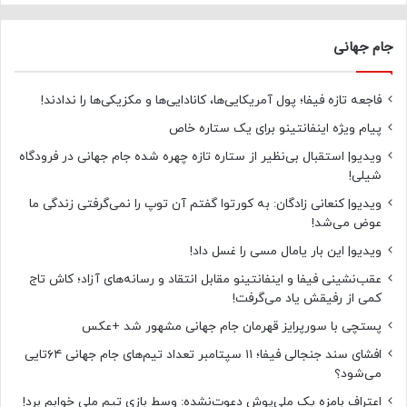
جام جهانی
فاجعه تازه فیفا؛ پول آمریکایی‌ها، کانادایی‌ها و مکزیکی‌ها را ندادند!
پیام ویژه اینفانتینو برای یک ستاره خاص
ویدیو| استقبال بی‌نظیر از ستاره تازه چهره شده جام جهانی در فرودگاه
شیلی!
ویدیو| کنعانی زادگان: به کورتوا گفتم آن توپ را نمی‌گرفتی زندگی ما
عوض می‌شد!
ویدیو| این بار یامال مسی را غسل داد!
عقب‌نشینی فیفا و اینفانتینو مقابل انتقاد و رسانه‌های آزاد؛ کاش تاج
کمی از رفیقش یاد می‌گرفت!
پستچی با سورپرایز قهرمان جام جهانی مشهور شد +عکس
افشای سند جنجالی فیفا؛ ۱۱ سپتامبر تعداد تیم‌های جام جهانی ۶۴تایی
می‌شود؟
اعتراف بامزه یک ملی‌پوش دعوت‌نشده: وسط بازی تیم ملی خوابم برد!