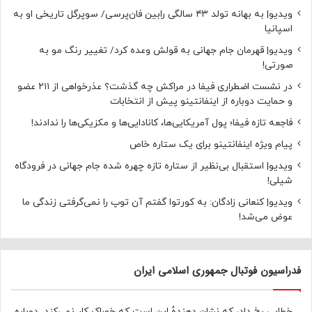
ویدیو| به بهانه تولد ۴۳ سالگی رابین فان‌پرسی/ سوپرگل تاریخی او به
اسپانیا
ویدیو| قهرمان جام جهانی به قولش وعده کرد/ تغییر رنگ مو به
صورتی!
در نشست اضطراری فیفا در مراکش چه گذشت؟ عذرخواهی از ۲۱۱ عضو
و حمایت دوباره از اینفانتینو پیش از انتخابات
فاجعه تازه فیفا؛ پول آمریکایی‌ها، کانادایی‌ها و مکزیکی‌ها را ندادند!
پیام ویژه اینفانتینو برای یک ستاره خاص
ویدیو| استقبال بی‌نظیر از ستاره تازه چهره شده جام جهانی در فرودگاه
شیلی!
ویدیو| کنعانی زادگان: به کورتوا گفتم آن توپ را نمی‌گرفتی زندگی ما
عوض می‌شد!
فدراسیون فوتبال جمهوری اسلامی ایران
خطایی رخ داد، که نشان دهندهٔ این است که خوراک کار نمی‌کند. دوباره