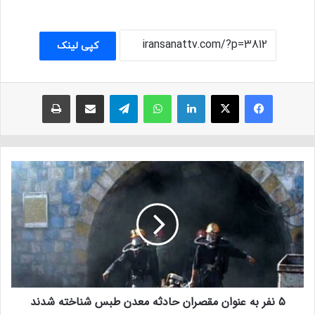
کپی لینک
فیسبوک
ایکس
لینکداین
واتس آپ
تلگرام
اشتراک با ایمیل
چاپ
۵ نفر به عنوان مقصران حادثه معدن طبس شناخته شدند