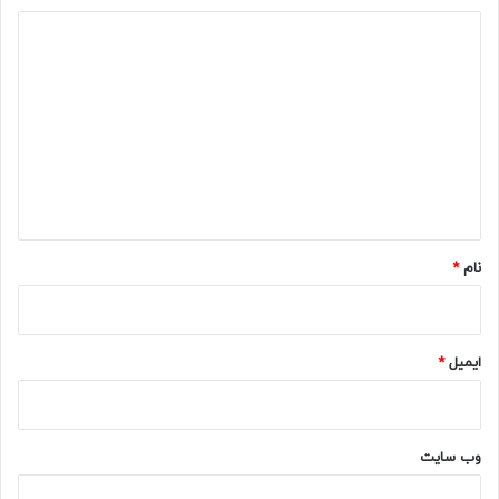
د
ی
د
گ
ا
ه
*
نام
*
ایمیل
*
وب‌ سایت