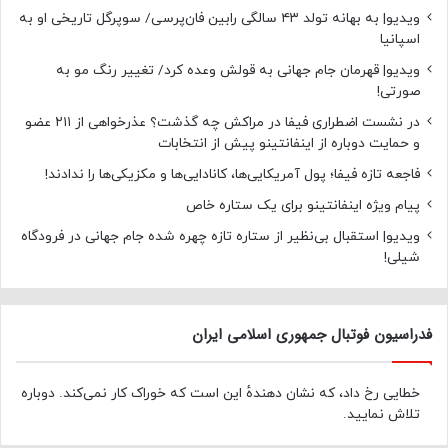
ویدیو| به بهانه تولد ۴۳ سالگی رابین فان‌پرسی/ سوپرگل تاریخی او به
اسپانیا
ویدیو| قهرمان جام جهانی به قولش وعده کرد/ تغییر رنگ مو به
صورتی!
در نشست اضطراری فیفا در مراکش چه گذشت؟ عذرخواهی از ۲۱۱ عضو
و حمایت دوباره از اینفانتینو پیش از انتخابات
فاجعه تازه فیفا؛ پول آمریکایی‌ها، کانادایی‌ها و مکزیکی‌ها را ندادند!
پیام ویژه اینفانتینو برای یک ستاره خاص
ویدیو| استقبال بی‌نظیر از ستاره تازه چهره شده جام جهانی در فرودگاه
شیلی!
فدراسیون فوتبال جمهوری اسلامی ایران
خطایی رخ داد، که نشان دهندهٔ این است که خوراک کار نمی‌کند. دوباره
تلاش نمایید.