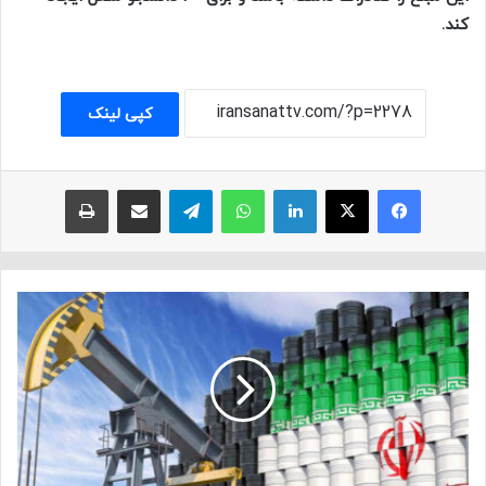
کند.
کپی لینک
فیسبوک
ایکس
لینکداین
واتس آپ
تلگرام
اشتراک با ایمیل
چاپ