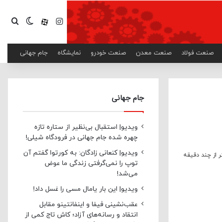
اینستاگرام
آپارات
تغییر پ
جست
صنعت فولاد
صنعت معدن
صنعت خودرو
نمایشگاه
جام جهانی
جام جهانی
ویدیو| استقبال بی‌نظیر از ستاره تازه
چهره شده جام جهانی در فرودگاه شیلی!
ویدیو| کنعانی زادگان: به کورتوا گفتم آن
 از چند دقیقه
توپ را نمی‌گرفتی زندگی ما عوض
می‌شد!
ویدیو| این بار یامال مسی را غسل داد!
عقب‌نشینی فیفا و اینفانتینو مقابل
انتقاد و رسانه‌های آزاد؛ کاش تاج کمی از