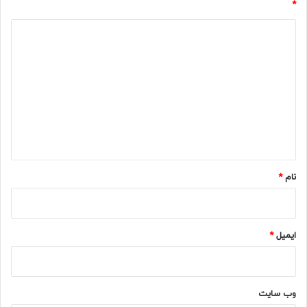
*
د
ی
د
گ
ا
ه
*
نام
*
ایمیل
*
وب‌ سایت