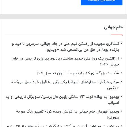
جام جهانی
افشاگری عجیب از رختکن تیم ملی در جام جهانی: سرمربی ناامید و
بازنده بود/ در حق من بی‌انصافی شد +ویدیو
آرژانتین یک روز ملی جدید ساخت؛ یادبود پیروزی تاریخی در جام
جهانی ۲۰۲۶
شکست بزرگ‌تری که به تیم ملی ایران تحمیل شد!
مرد و حرفش! ستاره‌های اسپانیا یکی یکی به قول خود عمل می‌کنند
+عکس
ویدیو| به بهانه تولد ۴۳ سالگی رابین فان‌پرسی/ سوپرگل تاریخی او به
اسپانیا
ویدیو| قهرمان جام جهانی به قولش وعده کرد/ تغییر رنگ مو به
صورتی!
در نشست اضطراری فیفا در مراکش چه گذشت؟ عذرخواهی از ۲۱۱ عضو