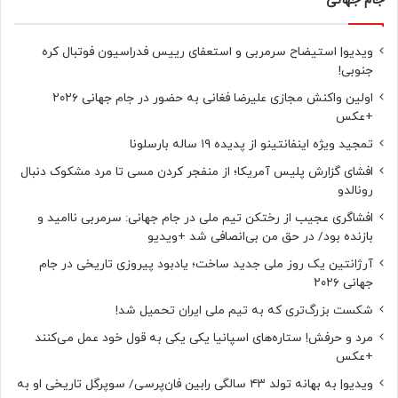
جام جهانی
ویدیو| استیضاح سرمربی و استعفای رییس فدراسیون فوتبال کره
جنوبی!
اولین واکنش مجازی علیرضا فغانی به حضور در جام جهانی ۲۰۲۶
+عکس
تمجید ویژه اینفانتینو از پدیده ۱۹ ساله بارسلونا
افشای گزارش پلیس آمریکا؛ از منفجر کردن مسی تا مرد مشکوک دنبال
رونالدو
افشاگری عجیب از رختکن تیم ملی در جام جهانی: سرمربی ناامید و
بازنده بود/ در حق من بی‌انصافی شد +ویدیو
آرژانتین یک روز ملی جدید ساخت؛ یادبود پیروزی تاریخی در جام
جهانی ۲۰۲۶
شکست بزرگ‌تری که به تیم ملی ایران تحمیل شد!
مرد و حرفش! ستاره‌های اسپانیا یکی یکی به قول خود عمل می‌کنند
+عکس
ویدیو| به بهانه تولد ۴۳ سالگی رابین فان‌پرسی/ سوپرگل تاریخی او به