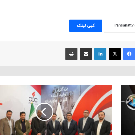
کپی لینک
فیسبوک
ایکس
لینکداین
اشتراک با ایمیل
چاپ