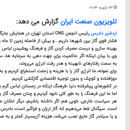
23 ژانویه 2024
تلویزیون صنعت ایران
گزارش می دهد:
اردشیر دادرس
رئیس انجمن CNG استان تهران در همایش جایگاه داران کشور اعلام کرد ؛
فشار قوی گاز بین شهرها داریم…
و بیش از فاصله زمین تا ماه ،
بهینه سازی و درست مصرف کردن گاز و فرهنگ پوشیدن لباس گرم
وی با بیان اینکه اگر حاکمیت برای جهت دهی به سرمایه ها، سی
به سمت رفتارهای نابهینه و هدر رفت انرژی می‌روند،
برای نمونه، ما انرژی گاز را با هزینه و زحمت استخراج کردیم و به
دورافتاده و کوچک و بدون توجیه اقتصادی گازکشی کردیم.
در کشورهای پیشرفته دنیا ،
فرهنگ اینکه در زمستان لباس گرم ب
اما ما این فرهنگ را به طور کلی نابود کردیم و چنان مصرف گاز بالا رفته ، که کمبود 
هر سیاست خارجی خوبی هم اگر داشته باشیم، دیگر امکان صا
است. سیگنال غلط می‌دهیم که گاز ارزان و فراگیر است،
دادرس 
و یا سیلندر گاز مایع نصب می‌شد، هزینه آن‌بسیار کمتر و به صرفه