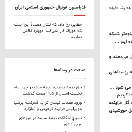
فدراسیون فوتبال جمهوری اسلامی ایران
لعه یک دقیقه
خطایی رخ داد، که نشان دهندهٔ این است
که خوراک کار نمی‌کند. دوباره تلاش
ه زمین معادل ۴۵ هزار کیلومتر شبکه
نمایید.
 می‌دهند و
صنعت در رسانه‌ها
ه روستاهای
ت می شود …
حق بیمه تولیدی بیمه ملت در چهار ماه
نخست امسال از 14.5 همت گذشت
از فزاینده
ورود قطعات نیسان ترا به گمرکات؛ پرشیا
موبیلیتی فرآیند ترخیص را آغازکرد
پنل خورشیدی
بسیج امکانات بیمه سرمد در مرزهای
غربی کشور