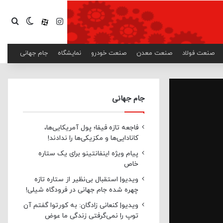
اینستاگرام
آپارات
تغییر پ
جست
صنعت فولاد
صنعت معدن
صنعت خودرو
نمایشگاه
جام جهانی
جام جهانی
فاجعه تازه فیفا؛ پول آمریکایی‌ها،
کانادایی‌ها و مکزیکی‌ها را ندادند!
پیام ویژه اینفانتینو برای یک ستاره
خاص
ویدیو| استقبال بی‌نظیر از ستاره تازه
چهره شده جام جهانی در فرودگاه شیلی!
ویدیو| کنعانی زادگان: به کورتوا گفتم آن
توپ را نمی‌گرفتی زندگی ما عوض