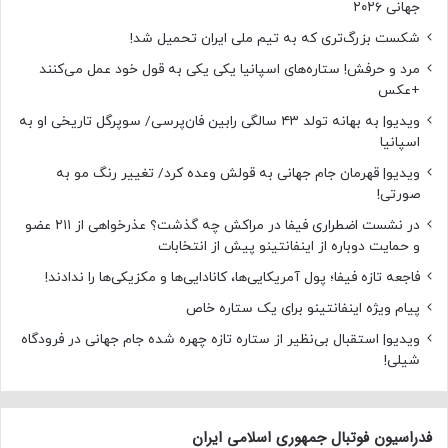
جهانی ۲۰۲۶
شکست بزرگ‌تری که به تیم ملی ایران تحمیل شد!
مرد و حرفش! ستاره‌های اسپانیا یکی یکی به قول خود عمل می‌کنند
+عکس
ویدیو| به بهانه تولد ۴۳ سالگی رابین فان‌پرسی/ سوپرگل تاریخی او به
اسپانیا
ویدیو| قهرمان جام جهانی به قولش وعده کرد/ تغییر رنگ مو به
صورتی!
در نشست اضطراری فیفا در مراکش چه گذشت؟ عذرخواهی از ۲۱۱ عضو
و حمایت دوباره از اینفانتینو پیش از انتخابات
فاجعه تازه فیفا؛ پول آمریکایی‌ها، کانادایی‌ها و مکزیکی‌ها را ندادند!
پیام ویژه اینفانتینو برای یک ستاره خاص
ویدیو| استقبال بی‌نظیر از ستاره تازه چهره شده جام جهانی در فرودگاه
شیلی!
فدراسیون فوتبال جمهوری اسلامی ایران