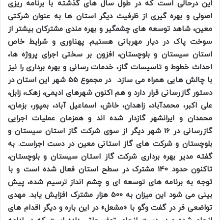
این درحالی است که در طول سال های گذشته با برنامه ریزی
اصولی و بهره گیری از ظرفیت دیگر استان ها به عنوان شرکتی
معین، شاهد توسعه های چشمگیر و بهره مندی مشترکان بیشتر از
سوخت پاک در دیار مهربانی هستیم. پهناوری و شرایط خاص
استان سیستان و بلوچستان، افزون بر سختی اجرای پروژه ها،
احداث خطوط و تاسیسات گاز، خدمات رسانی و بهره برداری را نیز
با چالش هایی همراه می سازد. در مجموع 55 شهر این استان در
دستور گازرسانی قرار دارد و هم اکنون شهرهای ادیمی، زهک، زابل،
علی اکبر، محمدآباد، زاهدان، خاش، اسماعیل آباد، بمپور، بزمان،
محمدان و ایرانشهر گازدار شده اند و همزمان عملیات اجرایی
گازرسانی در 16 شهر دیگر از سوی شرکت گاز استان سیستان و
بلوچستان و شرکت های گاز استانی معین در دست اجراست. به
گفته مدیر بهره برداری شرکت گاز استان سیستان و بلوچستان،
تاکنون حدود 140 مشترک در سطح استان فعال شده است و با
توجه به برنامه های توسعه ای و چشم انداز ترسیم شده، پیش
بینی می شود این میزان به 500 هزار مشترک افزایش یابد. مهدی
تواضعی فر در گفت وگو با «مشعل» در این باره و دیگر اقدام های