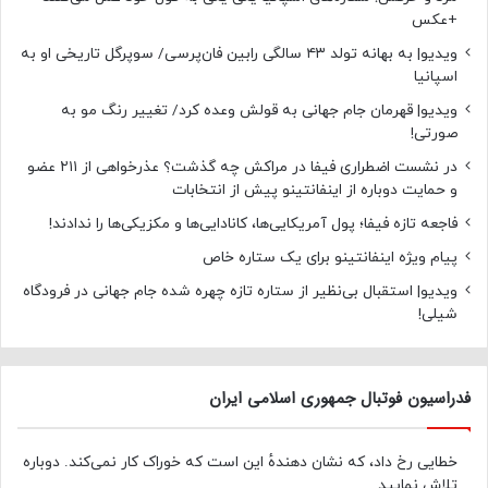
+عکس
ویدیو| به بهانه تولد ۴۳ سالگی رابین فان‌پرسی/ سوپرگل تاریخی او به
اسپانیا
ویدیو| قهرمان جام جهانی به قولش وعده کرد/ تغییر رنگ مو به
صورتی!
در نشست اضطراری فیفا در مراکش چه گذشت؟ عذرخواهی از ۲۱۱ عضو
و حمایت دوباره از اینفانتینو پیش از انتخابات
فاجعه تازه فیفا؛ پول آمریکایی‌ها، کانادایی‌ها و مکزیکی‌ها را ندادند!
پیام ویژه اینفانتینو برای یک ستاره خاص
ویدیو| استقبال بی‌نظیر از ستاره تازه چهره شده جام جهانی در فرودگاه
شیلی!
فدراسیون فوتبال جمهوری اسلامی ایران
خطایی رخ داد، که نشان دهندهٔ این است که خوراک کار نمی‌کند. دوباره
تلاش نمایید.