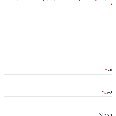
*
د
ی
د
گ
ا
ه
*
نام
*
ایمیل
*
وب‌ سایت