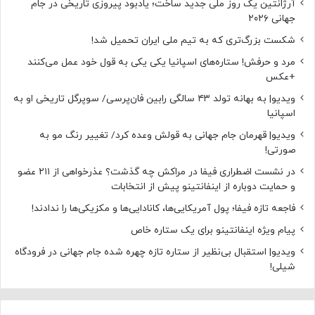
آرژانتین یک روز ملی جدید ساخت؛ یادبود پیروزی تاریخی در جام
جهانی ۲۰۲۶
شکست بزرگ‌تری که به تیم ملی ایران تحمیل شد!
مرد و حرفش! ستاره‌های اسپانیا یکی یکی به قول خود عمل می‌کنند
+عکس
ویدیو| به بهانه تولد ۴۳ سالگی رابین فان‌پرسی/ سوپرگل تاریخی او به
اسپانیا
ویدیو| قهرمان جام جهانی به قولش وعده کرد/ تغییر رنگ مو به
صورتی!
در نشست اضطراری فیفا در مراکش چه گذشت؟ عذرخواهی از ۲۱۱ عضو
و حمایت دوباره از اینفانتینو پیش از انتخابات
فاجعه تازه فیفا؛ پول آمریکایی‌ها، کانادایی‌ها و مکزیکی‌ها را ندادند!
پیام ویژه اینفانتینو برای یک ستاره خاص
ویدیو| استقبال بی‌نظیر از ستاره تازه چهره شده جام جهانی در فرودگاه
شیلی!