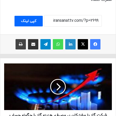
کپی لینک
فیسبوک
ایکس
لینکداین
واتس آپ
تلگرام
اشتراک با ایمیل
چاپ
شرکت گاز با مشترکان پر مصرف، هزینه گاز را چگونه حساب