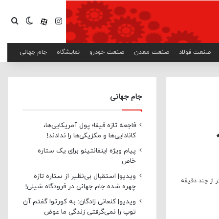
اینستاگرام
آپارات
تغییر پ
جست
صنعت فولاد
صنعت معدن
صنعت خودرو
نمایشگاه
جام جهانی
جام جهانی
فاجعه تازه فیفا؛ پول آمریکایی‌ها،
کانادایی‌ها و مکزیکی‌ها را ندادند!
پیام ویژه اینفانتینو برای یک ستاره
خاص
ویدیو| استقبال بی‌نظیر از ستاره تازه
 از چند دقیقه
چهره شده جام جهانی در فرودگاه شیلی!
ویدیو| کنعانی زادگان: به کورتوا گفتم آن
توپ را نمی‌گرفتی زندگی ما عوض