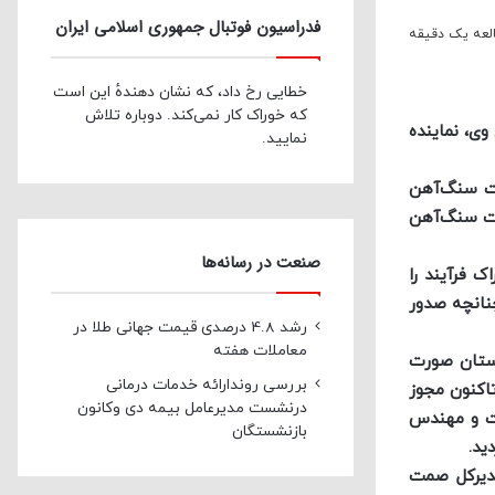
فدراسیون فوتبال جمهوری اسلامی ایران
لعه یک دقیقه
خطایی رخ داد، که نشان دهندهٔ این است
که خوراک کار نمی‌کند. دوباره تلاش
وی، نماینده
نمایید.
کت سنگ‌آهن
رکت سنگ‌آهن
صنعت در رسانه‌ها
 فرآیند را
ی شده است و چنانچه صدور
رشد 4.8 درصدی قیمت جهانی طلا در
معاملات هفته
ز استان صورت
بررسی روندارائه خدمات درمانی
تاکنون مجوز
درنشست مدیرعامل بیمه دی وکانون
فت و مهندس
بازنشستگان
ید.
مدیرکل صمت