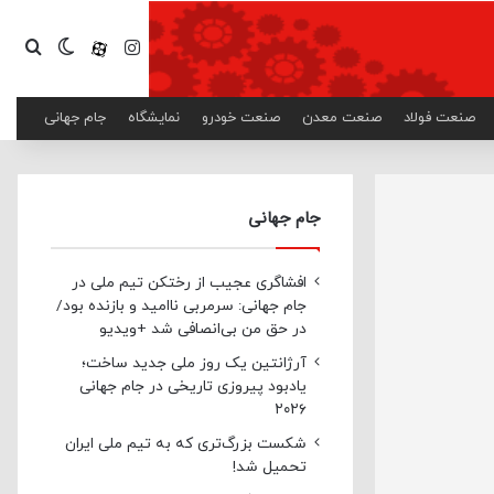
اینستاگرام
آپارات
تغییر پ
جست
صنعت فولاد
صنعت معدن
صنعت خودرو
نمایشگاه
جام جهانی
جام جهانی
افشاگری عجیب از رختکن تیم ملی در
جام جهانی: سرمربی ناامید و بازنده بود/
در حق من بی‌انصافی شد +ویدیو
آرژانتین یک روز ملی جدید ساخت؛
یادبود پیروزی تاریخی در جام جهانی
۲۰۲۶
شکست بزرگ‌تری که به تیم ملی ایران
تحمیل شد!