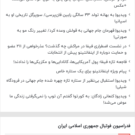
+عکس
ویدیو| به بهانه تولد ۴۳ سالگی رابین فان‌پرسی/ سوپرگل تاریخی او به
اسپانیا
ویدیو| قهرمان جام جهانی به قولش وعده کرد/ تغییر رنگ مو به
صورتی!
در نشست اضطراری فیفا در مراکش چه گذشت؟ عذرخواهی از ۲۱۱ عضو
و حمایت دوباره از اینفانتینو پیش از انتخابات
فاجعه تازه فیفا؛ پول آمریکایی‌ها، کانادایی‌ها و مکزیکی‌ها را ندادند!
پیام ویژه اینفانتینو برای یک ستاره خاص
ویدیو| استقبال بی‌نظیر از ستاره تازه چهره شده جام جهانی در فرودگاه
شیلی!
ویدیو| کنعانی زادگان: به کورتوا گفتم آن توپ را نمی‌گرفتی زندگی ما
عوض می‌شد!
فدراسیون فوتبال جمهوری اسلامی ایران