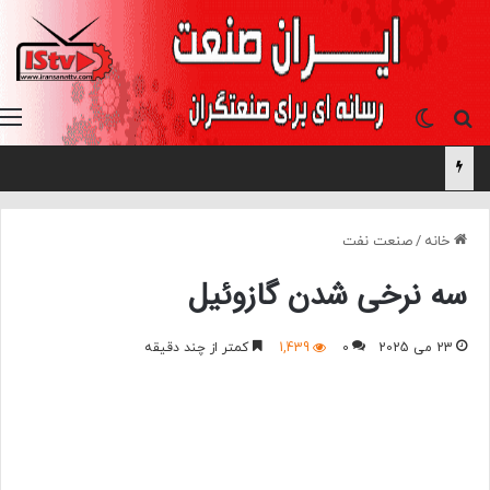
جستجو برای
تغییر پوسته
خانه
/
صنعت نفت
سه نرخی شدن گازوئیل
23 می 2025
0
1,439
کمتر از چند دقیقه