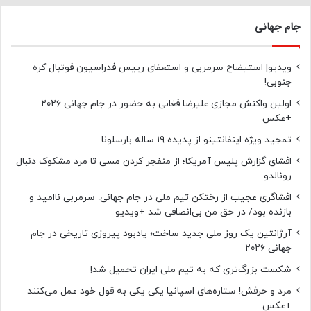
جام جهانی
ویدیو| استیضاح سرمربی و استعفای رییس فدراسیون فوتبال کره
جنوبی!
اولین واکنش مجازی علیرضا فغانی به حضور در جام جهانی ۲۰۲۶
+عکس
تمجید ویژه اینفانتینو از پدیده ۱۹ ساله بارسلونا
افشای گزارش پلیس آمریکا؛ از منفجر کردن مسی تا مرد مشکوک دنبال
رونالدو
افشاگری عجیب از رختکن تیم ملی در جام جهانی: سرمربی ناامید و
بازنده بود/ در حق من بی‌انصافی شد +ویدیو
آرژانتین یک روز ملی جدید ساخت؛ یادبود پیروزی تاریخی در جام
جهانی ۲۰۲۶
شکست بزرگ‌تری که به تیم ملی ایران تحمیل شد!
مرد و حرفش! ستاره‌های اسپانیا یکی یکی به قول خود عمل می‌کنند
+عکس