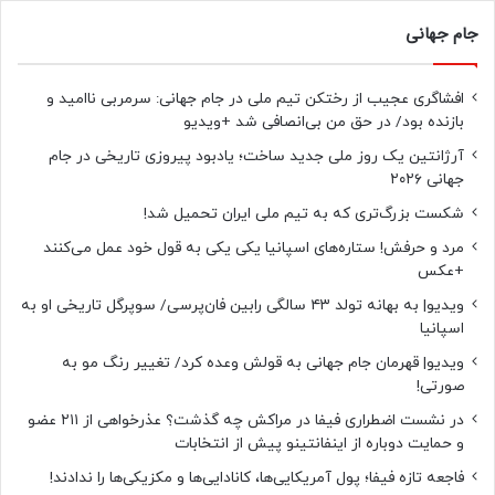
جام جهانی
افشاگری عجیب از رختکن تیم ملی در جام جهانی: سرمربی ناامید و
بازنده بود/ در حق من بی‌انصافی شد +ویدیو
آرژانتین یک روز ملی جدید ساخت؛ یادبود پیروزی تاریخی در جام
جهانی ۲۰۲۶
شکست بزرگ‌تری که به تیم ملی ایران تحمیل شد!
مرد و حرفش! ستاره‌های اسپانیا یکی یکی به قول خود عمل می‌کنند
+عکس
ویدیو| به بهانه تولد ۴۳ سالگی رابین فان‌پرسی/ سوپرگل تاریخی او به
اسپانیا
ویدیو| قهرمان جام جهانی به قولش وعده کرد/ تغییر رنگ مو به
صورتی!
در نشست اضطراری فیفا در مراکش چه گذشت؟ عذرخواهی از ۲۱۱ عضو
و حمایت دوباره از اینفانتینو پیش از انتخابات
فاجعه تازه فیفا؛ پول آمریکایی‌ها، کانادایی‌ها و مکزیکی‌ها را ندادند!