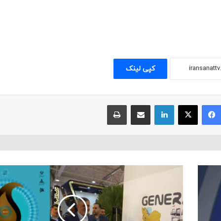
کپی لینک
فیسبوک
ایکس
لینکداین
اشتراک با ایمیل
چاپ