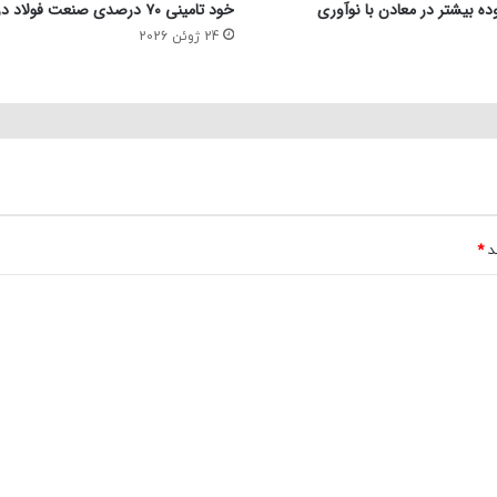
ده بیشتر در معادن با نوآوری
خود تامینی ۷۰ درصدی صنعت فولاد در بحث انرژی
24 ژوئن 2026
ند
*