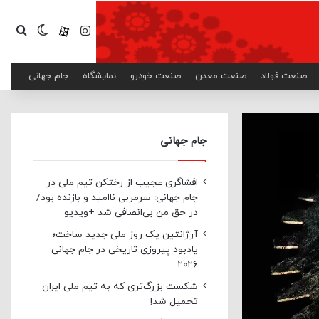
اینستاگرام
آپارات
تغییر پ
جست
صنعت فولاد
صنعت معدن
صنعت خودرو
نمایشگاه
جام جهانی
جام جهانی
افشاگری عجیب از رختکن تیم ملی در
جام جهانی: سرمربی ناامید و بازنده بود/
در حق من بی‌انصافی شد +ویدیو
آرژانتین یک روز ملی جدید ساخت؛
یادبود پیروزی تاریخی در جام جهانی
۲۰۲۶
شکست بزرگ‌تری که به تیم ملی ایران
تحمیل شد!