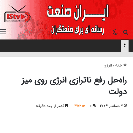
جستجو برای
تغییر پوسته
خانه
/
انرژی
راه‌حل‌ رفع ناترازی انرژی روی میز
دولت
7 دسامبر 2024
0
1,356
کمتر از چند دقیقه