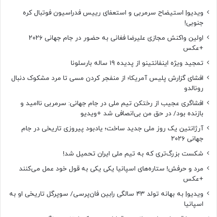
ویدیو| استیضاح سرمربی و استعفای رییس فدراسیون فوتبال کره
جنوبی!
اولین واکنش مجازی علیرضا فغانی به حضور در جام جهانی ۲۰۲۶
+عکس
تمجید ویژه اینفانتینو از پدیده ۱۹ ساله بارسلونا
افشای گزارش پلیس آمریکا؛ از منفجر کردن مسی تا مرد مشکوک دنبال
رونالدو
افشاگری عجیب از رختکن تیم ملی در جام جهانی: سرمربی ناامید و
بازنده بود/ در حق من بی‌انصافی شد +ویدیو
آرژانتین یک روز ملی جدید ساخت؛ یادبود پیروزی تاریخی در جام
جهانی ۲۰۲۶
شکست بزرگ‌تری که به تیم ملی ایران تحمیل شد!
مرد و حرفش! ستاره‌های اسپانیا یکی یکی به قول خود عمل می‌کنند
+عکس
ویدیو| به بهانه تولد ۴۳ سالگی رابین فان‌پرسی/ سوپرگل تاریخی او به
اسپانیا