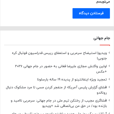
می‌نویسم.
جام جهانی
ویدیو| استیضاح سرمربی و استعفای رییس فدراسیون فوتبال کره
جنوبی!
اولین واکنش مجازی علیرضا فغانی به حضور در جام جهانی ۲۰۲۶
+عکس
تمجید ویژه اینفانتینو از پدیده ۱۹ ساله بارسلونا
افشای گزارش پلیس آمریکا؛ از منفجر کردن مسی تا مرد مشکوک دنبال
رونالدو
افشاگری عجیب از رختکن تیم ملی در جام جهانی: سرمربی ناامید و
بازنده بود/ در حق من بی‌انصافی شد +ویدیو
آرژانتین یک روز ملی جدید ساخت؛ یادبود پیروزی تاریخی در جام