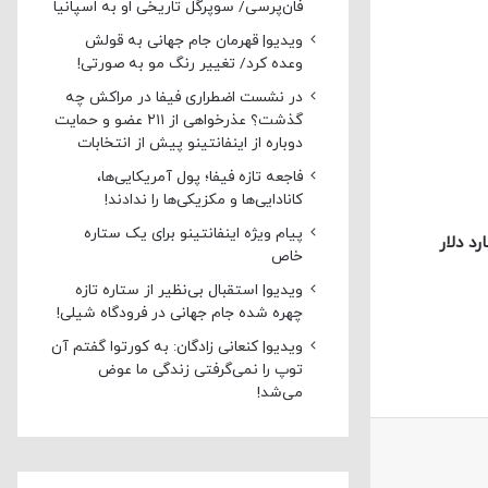
فان‌پرسی/ سوپرگل تاریخی او به اسپانیا
ویدیو| قهرمان جام جهانی به قولش
وعده کرد/ تغییر رنگ مو به صورتی!
در نشست اضطراری فیفا در مراکش چه
گذشت؟ عذرخواهی از ۲۱۱ عضو و حمایت
دوباره از اینفانتینو پیش از انتخابات
فاجعه تازه فیفا؛ پول آمریکایی‌ها،
کانادایی‌ها و مکزیکی‌ها را ندادند!
پیام ویژه اینفانتینو برای یک ستاره
 تن انواع محصولات پتروشیمی به ارزش 5.5 میلیارد دلار
خاص
ویدیو| استقبال بی‌نظیر از ستاره تازه
چهره شده جام جهانی در فرودگاه شیلی!
ویدیو| کنعانی زادگان: به کورتوا گفتم آن
توپ را نمی‌گرفتی زندگی ما عوض
می‌شد!