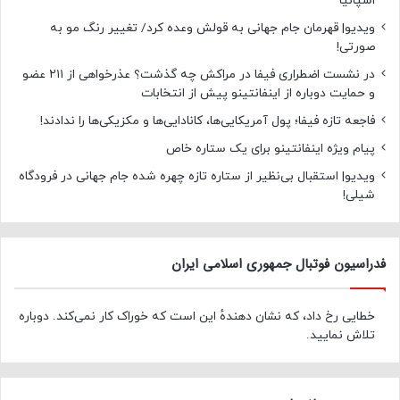
اسپانیا
ویدیو| قهرمان جام جهانی به قولش وعده کرد/ تغییر رنگ مو به
صورتی!
در نشست اضطراری فیفا در مراکش چه گذشت؟ عذرخواهی از ۲۱۱ عضو
و حمایت دوباره از اینفانتینو پیش از انتخابات
فاجعه تازه فیفا؛ پول آمریکایی‌ها، کانادایی‌ها و مکزیکی‌ها را ندادند!
پیام ویژه اینفانتینو برای یک ستاره خاص
ویدیو| استقبال بی‌نظیر از ستاره تازه چهره شده جام جهانی در فرودگاه
شیلی!
فدراسیون فوتبال جمهوری اسلامی ایران
خطایی رخ داد، که نشان دهندهٔ این است که خوراک کار نمی‌کند. دوباره
تلاش نمایید.