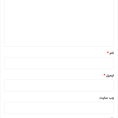
ی
د
گ
ا
ه
*
نام
*
ایمیل
*
وب‌ سایت