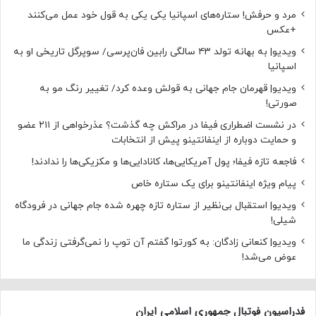
مرد و حرفش! ستاره‌های اسپانیا یکی یکی به قول خود عمل می‌کنند
+عکس
ویدیو| به بهانه تولد ۴۳ سالگی رابین فان‌پرسی/ سوپرگل تاریخی او به
اسپانیا
ویدیو| قهرمان جام جهانی به قولش وعده کرد/ تغییر رنگ مو به
صورتی!
در نشست اضطراری فیفا در مراکش چه گذشت؟ عذرخواهی از ۲۱۱ عضو
و حمایت دوباره از اینفانتینو پیش از انتخابات
فاجعه تازه فیفا؛ پول آمریکایی‌ها، کانادایی‌ها و مکزیکی‌ها را ندادند!
پیام ویژه اینفانتینو برای یک ستاره خاص
ویدیو| استقبال بی‌نظیر از ستاره تازه چهره شده جام جهانی در فرودگاه
شیلی!
ویدیو| کنعانی زادگان: به کورتوا گفتم آن توپ را نمی‌گرفتی زندگی ما
عوض می‌شد!
فدراسیون فوتبال جمهوری اسلامی ایران