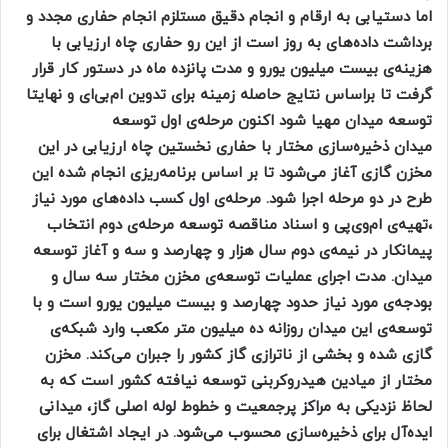
اما دستیابی به ارقام و انجام دقیق مستلزم انجام
حفاری مجدد و
برداشت داده‌های به روز است از این رو حفاری چاه ارزیابی با
هزینه‌ی بیست میلیون یورو و مدت پانزده ماه در دستور کار قرار
گرفت تا براساس
نتایج حاصله زمینه برای تدوین ام‌بی‌ای و نهایتا
توسعه میدان مهیا شود اکنون مرحله‌ی اول توسعه
میدان
ذخیره‌سازی مختار با حفاری نخستین چاه ارزیابی در این
مخزن گازی آغاز می‌شود تا بر اساس برنامه‌ریزی انجام شده این
طرح در دو مرحله اجرا شود.
مرحله‌ی اول کسب داده‌های مورد نیاز
،تهیه‌ی ام‌وی‌پی و اسناد مناقصه توسعه مرحله‌ی دوم انتخاب
پیمانکار در نیمه‌ی دوم سال
هزار و چهارصد و سه و آغاز توسعه
میدان. مدت اجرای عملیات توسعه‌ی مخزن مختار سه سال و
بودجه‌ی مورد نیاز حدود چهارصد و بیست میلیون یورو است و با
توسعه‌ی
این میدان روزانه ده میلیون متر مکعب وارد شبکه‌ی
گازی شده و بخشی از ناترازی گاز کشور را جبران می‌کند. مخزن
مختار از میادین هیدروکربنی توسعه نیافته
کشور است که به
لحاظ نزدیکی به مراکز پرجمعیت و خطوط لوله اصلی گاز، میدانی
ایده‌آل برای ذخیره‌سازی محسوب می‌شود. در ایجاد اشتغال برای