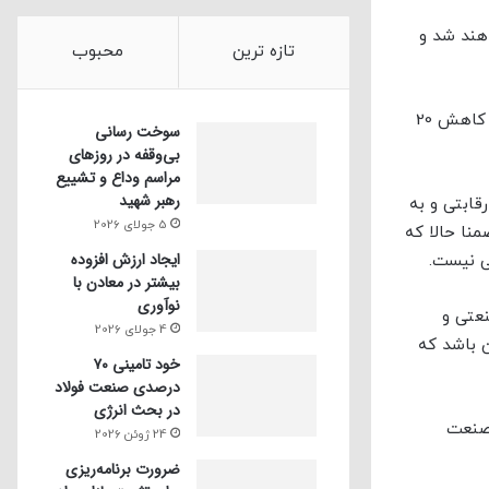
اهند شد و
تازه ترین
محبوب
وی ادامه داد: اقدام شجاعانه و درست شورای رقابت در صورت اجرا، تاثیر مثبتی در بازار خواهد داشت و با افزایش تولید می توان شاهد کاهش 20
سوخت رسانی
بی‌وقفه در روز‌های
مراسم وداع و تشییع
رهبر شهید
ابتی و به
5 جولای 2026
نا حالا که
ایجاد ارزش افزوده
ی نیست.
بیشتر در معادن با
نوآوری
عتی و
4 جولای 2026
 باشد که
خود تامینی ۷۰
درصدی صنعت فولاد
در بحث انرژی
 صنعت
24 ژوئن 2026
ضرورت برنامه‌ریزی