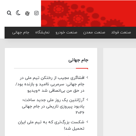
اینستاگرام
آپارات
تغییر پ
جست
صنعت فولاد
صنعت معدن
صنعت خودرو
نمایشگاه
جام جهانی
جام جهانی
افشاگری عجیب از رختکن تیم ملی در
جام جهانی: سرمربی ناامید و بازنده بود/
در حق من بی‌انصافی شد +ویدیو
آرژانتین یک روز ملی جدید ساخت؛
یادبود پیروزی تاریخی در جام جهانی
۲۰۲۶
شکست بزرگ‌تری که به تیم ملی ایران
تحمیل شد!