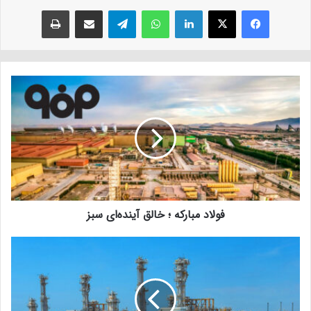
فیسبوک
ایکس
لینکداین
واتس آپ
تلگرام
اشتراک با ایمیل
چاپ
فولاد مبارکه ؛ خالق آینده‌ای سبز