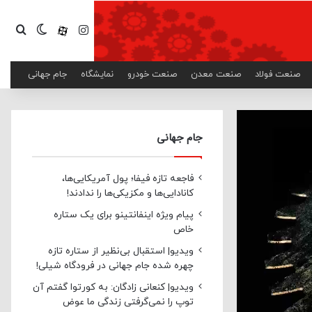
اینستاگرام
آپارات
تغییر پ
جست
صنعت فولاد
صنعت معدن
صنعت خودرو
نمایشگاه
جام جهانی
جام جهانی
فاجعه تازه فیفا؛ پول آمریکایی‌ها،
کانادایی‌ها و مکزیکی‌ها را ندادند!
پیام ویژه اینفانتینو برای یک ستاره
خاص
ویدیو| استقبال بی‌نظیر از ستاره تازه
چهره شده جام جهانی در فرودگاه شیلی!
ویدیو| کنعانی زادگان: به کورتوا گفتم آن
توپ را نمی‌گرفتی زندگی ما عوض