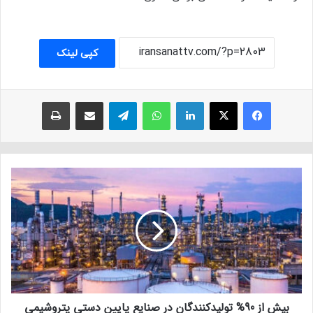
کپی لینک
فیسبوک
ایکس
لینکداین
واتس آپ
تلگرام
اشتراک با ایمیل
چاپ
بیش از 90% تولیدکنندگان در صنایع پایین دستی پتروشیمی