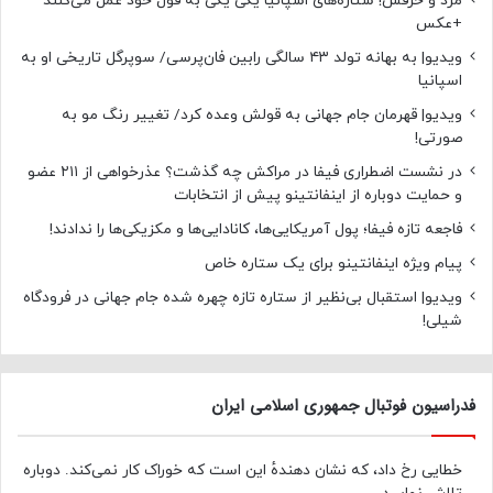
مرد و حرفش! ستاره‌های اسپانیا یکی یکی به قول خود عمل می‌کنند
+عکس
ویدیو| به بهانه تولد ۴۳ سالگی رابین فان‌پرسی/ سوپرگل تاریخی او به
اسپانیا
ویدیو| قهرمان جام جهانی به قولش وعده کرد/ تغییر رنگ مو به
صورتی!
در نشست اضطراری فیفا در مراکش چه گذشت؟ عذرخواهی از ۲۱۱ عضو
و حمایت دوباره از اینفانتینو پیش از انتخابات
فاجعه تازه فیفا؛ پول آمریکایی‌ها، کانادایی‌ها و مکزیکی‌ها را ندادند!
پیام ویژه اینفانتینو برای یک ستاره خاص
ویدیو| استقبال بی‌نظیر از ستاره تازه چهره شده جام جهانی در فرودگاه
شیلی!
فدراسیون فوتبال جمهوری اسلامی ایران
خطایی رخ داد، که نشان دهندهٔ این است که خوراک کار نمی‌کند. دوباره