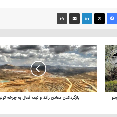
فیسبوک
ایکس
لینکداین
اشتراک با ایمیل
چاپ
چادرملو
بازگرداندن معادن راکد و نیمه فعال به چرخه تولی