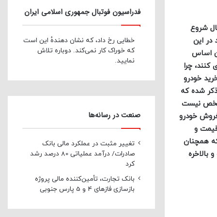
فدراسیون فوتبال جمهوری اسلامی ایران
سال شروع
در این
خطایی رخ داد، که نشان دهندهٔ این است
که خوراک کار نمی‌کند. دوباره تلاش
ن اساس
نمایید.
 کنند، چرا
 خرید خودرو
ذکر شده که
 مشخص نیست
صنعت در رسانه‌ها
 فروش خودرو
 قیمت و
که همچنان
تغییر مثبت در عملکرد مالی بانک
 بالاخره
صادرات/ درآمد عملیاتی 80 درصد رشد
کرد
بانک تجارت، تأمین‌کننده مالی پروژه
بازسازی فازهای 4 و 5 پارس جنوبی