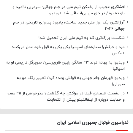
افشاگری عجیب از رختکن تیم ملی در جام جهانی: سرمربی ناامید و
بازنده بود/ در حق من بی‌انصافی شد +ویدیو
آرژانتین یک روز ملی جدید ساخت؛ یادبود پیروزی تاریخی در جام
جهانی ۲۰۲۶
شکست بزرگ‌تری که به تیم ملی ایران تحمیل شد!
مرد و حرفش! ستاره‌های اسپانیا یکی یکی به قول خود عمل می‌کنند
+عکس
ویدیو| به بهانه تولد ۴۳ سالگی رابین فان‌پرسی/ سوپرگل تاریخی او به
اسپانیا
ویدیو| قهرمان جام جهانی به قولش وعده کرد/ تغییر رنگ مو به
صورتی!
در نشست اضطراری فیفا در مراکش چه گذشت؟ عذرخواهی از ۲۱۱ عضو
و حمایت دوباره از اینفانتینو پیش از انتخابات
فدراسیون فوتبال جمهوری اسلامی ایران