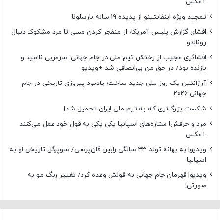
+عکس
تمجید ویژه اینفانتینو از پدیده ۱۹ ساله بارسلونا
افشای گزارش پلیس آمریکا؛ از منفجر کردن مسی تا مرد مشکوک دنبال
رونالدو
افشاگری عجیب از رختکن تیم ملی در جام جهانی: سرمربی ناامید و
بازنده بود/ در حق من بی‌انصافی شد +ویدیو
آرژانتین یک روز ملی جدید ساخت؛ یادبود پیروزی تاریخی در جام
جهانی ۲۰۲۶
شکست بزرگ‌تری که به تیم ملی ایران تحمیل شد!
مرد و حرفش! ستاره‌های اسپانیا یکی یکی به قول خود عمل می‌کنند
+عکس
ویدیو| به بهانه تولد ۴۳ سالگی رابین فان‌پرسی/ سوپرگل تاریخی او به
اسپانیا
ویدیو| قهرمان جام جهانی به قولش وعده کرد/ تغییر رنگ مو به
صورتی!