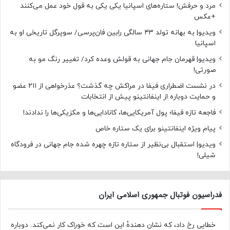
مرد و حرفش! ستاره‌های اسپانیا یکی یکی به قول خود عمل می‌کنند
+عکس
ویدیو| به بهانه تولد ۴۳ سالگی رابین فان‌پرسی/ سوپرگل تاریخی او به
اسپانیا
ویدیو| قهرمان جام جهانی به قولش وعده کرد/ تغییر رنگ مو به
صورتی!
در نشست اضطراری فیفا در مراکش چه گذشت؟ عذرخواهی از ۲۱۱ عضو
و حمایت دوباره از اینفانتینو پیش از انتخابات
فاجعه تازه فیفا؛ پول آمریکایی‌ها، کانادایی‌ها و مکزیکی‌ها را ندادند!
پیام ویژه اینفانتینو برای یک ستاره خاص
ویدیو| استقبال بی‌نظیر از ستاره تازه چهره شده جام جهانی در فرودگاه
شیلی!
فدراسیون فوتبال جمهوری اسلامی ایران
خطایی رخ داد، که نشان دهندهٔ این است که خوراک کار نمی‌کند. دوباره