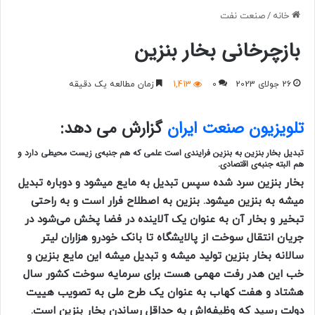
خانه
/
صنعت نفت
بازچرخانی بخار بنزین
26 جولای 2023
0
1,413
زمان مطالعه یک دقیقه
تلویزیون صنعت ایران
گزارش می دهد:
تبدیل بخار بنزین به بنزین فرایندی است علمی که
هم جنبه‌ی زیست محیطی دارد و
هم البته جنبه‌ی اقتصادی.
بخار بنزین سرد شده سپس تبدیل به مایع میشود و دوباره تبدیل
میشه به بنزین میشود. بنزین به اصطلاح فرار است و به
راحتی
تبخیر و بخار آن به عنوان یک آلاینده در فضا پخش می‌شود در
جریان انتقال سوخت از پالایشگاه تا بانک خودرو هزاران لیتر
سالانه بخار بنزین تولید میشه و تبدیل میشه
این مایع بنزین و
خب این هدر رفت مهمی هست برای سرمایه سوخت کشور سال
هشتاد و هفت کهاب به عنوان یک طرح ملی به تصویب هییت
دولت رسید که وظیفه‌اش به حداقل رساندن بخار بنزین است.