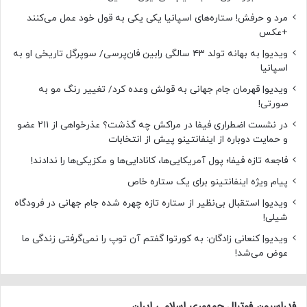
مرد و حرفش! ستاره‌های اسپانیا یکی یکی به قول خود عمل می‌کنند
+عکس
ویدیو| به بهانه تولد ۴۳ سالگی رابین فان‌پرسی/ سوپرگل تاریخی او به
اسپانیا
ویدیو| قهرمان جام جهانی به قولش وعده کرد/ تغییر رنگ مو به
صورتی!
در نشست اضطراری فیفا در مراکش چه گذشت؟ عذرخواهی از ۲۱۱ عضو
و حمایت دوباره از اینفانتینو پیش از انتخابات
فاجعه تازه فیفا؛ پول آمریکایی‌ها، کانادایی‌ها و مکزیکی‌ها را ندادند!
پیام ویژه اینفانتینو برای یک ستاره خاص
ویدیو| استقبال بی‌نظیر از ستاره تازه چهره شده جام جهانی در فرودگاه
شیلی!
ویدیو| کنعانی زادگان: به کورتوا گفتم آن توپ را نمی‌گرفتی زندگی ما
عوض می‌شد!
فدراسیون فوتبال جمهوری اسلامی ایران