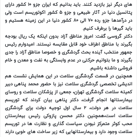
های دیگر نیز بازدید کنند. باید بدانیم که ایران جزو ۱۰ کشور دارای
پتانسیل دنیا در آثار طبیعی و جزو ۵ کشور اکوتوریسم است ولی
در درآمدها جزو رده ۷۰ الی ۸۰ کشور دنیا در این زمینه هستیم و
باید گیرها را برطرف کنیم.
دکتر گروسی گفت: امروز مناطق آزاد بدون اینکه یک ریال بودجه
بگیرند با مناطق اطراف خود قابل مقایسه نیستند. امیدوارم رئیس
جمهور منتخب آینده بحث گردشگری و خصوصا مناطق آزاد را جدی
بگیرند و ما بتوانیم حرکتی در عدم وابستگی به نفت و معدن و خام
فروشی داشته باشیم.
همچنین در قسمت گردشگری سلامت در این همایش نشست هم
اندیشی تخصصی گردشگری سلامت نیز با حضور محمد پناهی دبیر
کمیته سلامت گردشگری تهران، جمعی از پزشکان سلامت و روسای
بیمارستانها انجام گرفت، دکتر پناهی بیان کردند که توریسم
سلامت در هر دولت، ۲ سال اول توجیه دولت برای گردشگری
سلامت است،همچنین دکتر محسن پازوکی رئیس بیمارستان
محب کوثر متمرکز نبودن سیاست گذاری و نظارت ها در توریسم
سلامت وجود دارد و بیمارستانهایی که زیر ساخت های خوبی دارند