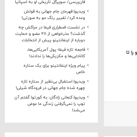
فان‌پرسی/ سوپرگل تاریخی او به اسپانیا
ویدیو| قهرمان جام جهانی به قولش
وعده کرد/ تغییر رنگ مو به صورتی!
در نشست اضطراری فیفا در مراکش چه
گذشت؟ عذرخواهی از ۲۱۱ عضو و حمایت
دوباره از اینفانتینو پیش از انتخابات
فاجعه تازه فیفا؛ پول آمریکایی‌ها،
را تا
کانادایی‌ها و مکزیکی‌ها را ندادند!
پیام ویژه اینفانتینو برای یک ستاره
خاص
ویدیو| استقبال بی‌نظیر از ستاره تازه
چهره شده جام جهانی در فرودگاه شیلی!
ویدیو| کنعانی زادگان: به کورتوا گفتم آن
توپ را نمی‌گرفتی زندگی ما عوض
می‌شد!