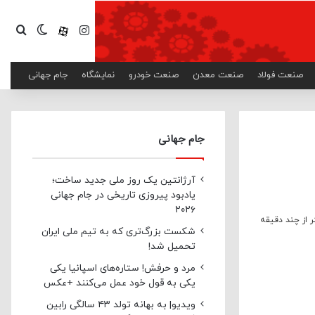
اینستاگرام
آپارات
تغییر پ
جست
صنعت فولاد
صنعت معدن
صنعت خودرو
نمایشگاه
جام جهانی
جام جهانی
آرژانتین یک روز ملی جدید ساخت؛
یادبود پیروزی تاریخی در جام جهانی
۲۰۲۶
 از چند دقیقه
شکست بزرگ‌تری که به تیم ملی ایران
تحمیل شد!
مرد و حرفش! ستاره‌های اسپانیا یکی
یکی به قول خود عمل می‌کنند +عکس
ویدیو| به بهانه تولد ۴۳ سالگی رابین