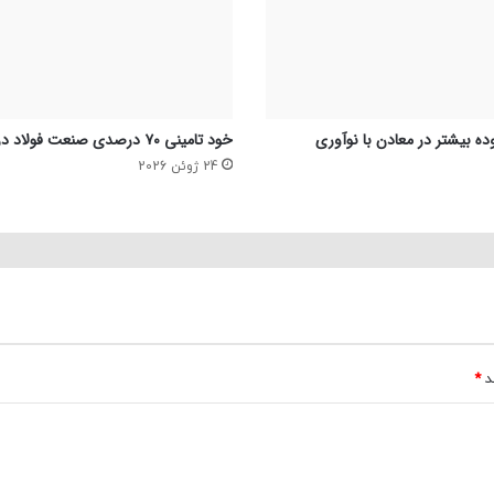
ده بیشتر در معادن با نوآوری
خود تامینی ۷۰ درصدی صنعت فولاد در بحث انرژی
24 ژوئن 2026
ند
*