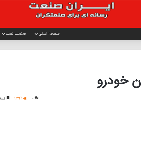
صفحه اصلی
صنعت نفت
ان خودرو
0
1,341
کمتر