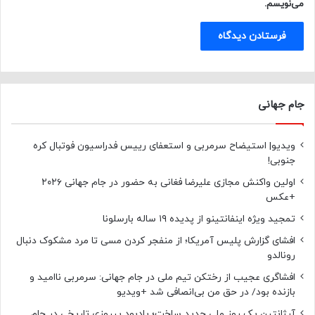
می‌نویسم.
جام جهانی
ویدیو| استیضاح سرمربی و استعفای رییس فدراسیون فوتبال کره
جنوبی!
اولین واکنش مجازی علیرضا فغانی به حضور در جام جهانی ۲۰۲۶
+عکس
تمجید ویژه اینفانتینو از پدیده ۱۹ ساله بارسلونا
افشای گزارش پلیس آمریکا؛ از منفجر کردن مسی تا مرد مشکوک دنبال
رونالدو
افشاگری عجیب از رختکن تیم ملی در جام جهانی: سرمربی ناامید و
بازنده بود/ در حق من بی‌انصافی شد +ویدیو
آرژانتین یک روز ملی جدید ساخت؛ یادبود پیروزی تاریخی در جام