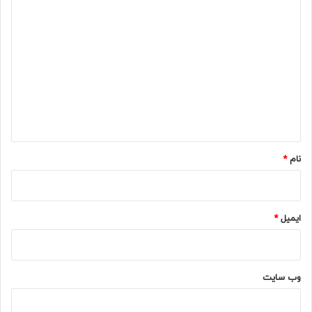
د
ی
د
گ
ا
ه
*
نام
*
ایمیل
*
وب‌ سایت