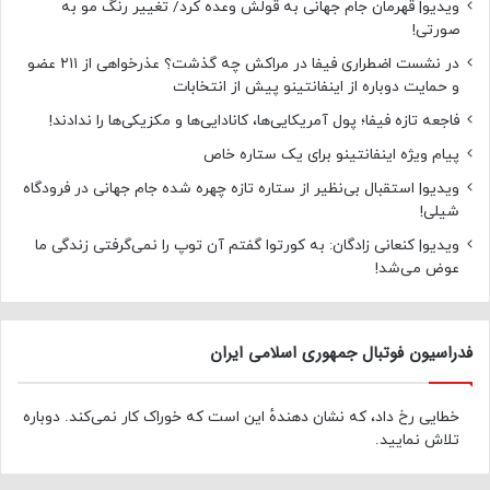
ویدیو| قهرمان جام جهانی به قولش وعده کرد/ تغییر رنگ مو به
صورتی!
در نشست اضطراری فیفا در مراکش چه گذشت؟ عذرخواهی از ۲۱۱ عضو
و حمایت دوباره از اینفانتینو پیش از انتخابات
فاجعه تازه فیفا؛ پول آمریکایی‌ها، کانادایی‌ها و مکزیکی‌ها را ندادند!
پیام ویژه اینفانتینو برای یک ستاره خاص
ویدیو| استقبال بی‌نظیر از ستاره تازه چهره شده جام جهانی در فرودگاه
شیلی!
ویدیو| کنعانی زادگان: به کورتوا گفتم آن توپ را نمی‌گرفتی زندگی ما
عوض می‌شد!
فدراسیون فوتبال جمهوری اسلامی ایران
خطایی رخ داد، که نشان دهندهٔ این است که خوراک کار نمی‌کند. دوباره
تلاش نمایید.