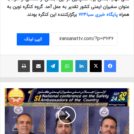
عنوان سفیران ایمنی کشور تقدیر به عمل آمد. گروه کنگره نوین به
همراه
پایگاه خبری سبا724
برگزارکننده این کنگره بودند.
کپی لینک
فیسبوک
ایکس
لینکداین
واتس آپ
تلگرام
اشتراک با ایمیل
چاپ