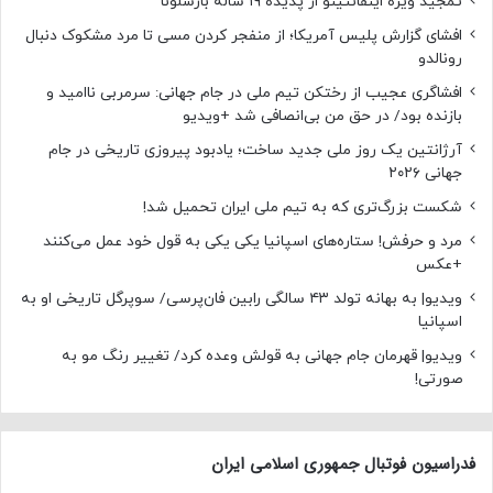
تمجید ویژه اینفانتینو از پدیده ۱۹ ساله بارسلونا
افشای گزارش پلیس آمریکا؛ از منفجر کردن مسی تا مرد مشکوک دنبال
رونالدو
افشاگری عجیب از رختکن تیم ملی در جام جهانی: سرمربی ناامید و
بازنده بود/ در حق من بی‌انصافی شد +ویدیو
آرژانتین یک روز ملی جدید ساخت؛ یادبود پیروزی تاریخی در جام
جهانی ۲۰۲۶
شکست بزرگ‌تری که به تیم ملی ایران تحمیل شد!
مرد و حرفش! ستاره‌های اسپانیا یکی یکی به قول خود عمل می‌کنند
+عکس
ویدیو| به بهانه تولد ۴۳ سالگی رابین فان‌پرسی/ سوپرگل تاریخی او به
اسپانیا
ویدیو| قهرمان جام جهانی به قولش وعده کرد/ تغییر رنگ مو به
صورتی!
فدراسیون فوتبال جمهوری اسلامی ایران