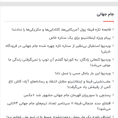
جام جهانی
فاجعه تازه فیفا؛ پول آمریکایی‌ها، کانادایی‌ها و مکزیکی‌ها را ندادند!
پیام ویژه اینفانتینو برای یک ستاره خاص
ویدیو| استقبال بی‌نظیر از ستاره تازه چهره شده جام جهانی در فرودگاه
شیلی!
ویدیو| کنعانی زادگان: به کورتوا گفتم آن توپ را نمی‌گرفتی زندگی ما
عوض می‌شد!
ویدیو| این بار یامال مسی را غسل داد!
عقب‌نشینی فیفا و اینفانتینو مقابل انتقاد و رسانه‌های آزاد؛ کاش تاج
کمی از رفیقش یاد می‌گرفت!
پستچی با سورپرایز قهرمان جام جهانی مشهور شد +عکس
افشای سند جنجالی فیفا؛ ۱۱ سپتامبر تعداد تیم‌های جام جهانی ۶۴تایی
می‌شود؟
اعتراف بامزه یک ملی‌پوش دعوت‌نشده: وسط بازی تیم ملی خوابم برد!